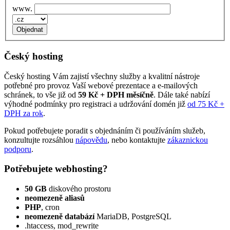
www.
Český hosting
Český hosting Vám zajistí všechny služby a kvalitní nástroje
potřebné pro provoz Vaší webové prezentace a e‑mailových
schránek, to vše již od
59 Kč + DPH měsíčně
. Dále také nabízí
výhodné podmínky pro registraci a udržování domén již
od 75 Kč +
DPH za rok
.
Pokud potřebujete poradit s objednáním či používáním služeb,
konzultujte rozsáhlou
nápovědu
, nebo kontaktujte
zákaznickou
podporu
.
Potřebujete webhosting?
50 GB
diskového prostoru
neomezeně aliasů
PHP
, cron
neomezeně databází
MariaDB, PostgreSQL
.htaccess, mod_rewrite