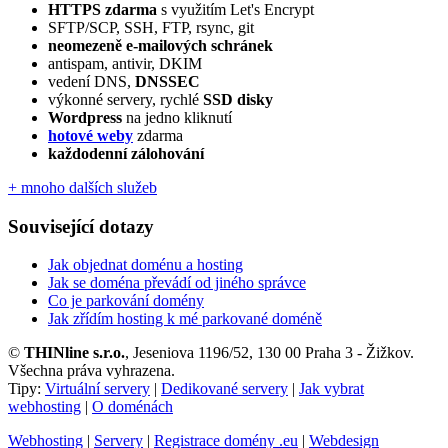
HTTPS zdarma
s využitím Let's Encrypt
SFTP/SCP, SSH, FTP, rsync, git
neomezeně e‑mailových schránek
antispam, antivir, DKIM
vedení DNS,
DNSSEC
výkonné servery, rychlé
SSD disky
Wordpress
na jedno kliknutí
hotové weby
zdarma
každodenní zálohování
+ mnoho dalších služeb
Související dotazy
Jak objednat doménu a hosting
Jak se doména převádí od jiného správce
Co je parkování domény
Jak zřídím hosting k mé parkované doméně
©
THINline s.r.o.
, Jeseniova 1196/52, 130 00 Praha 3 - Žižkov.
Všechna práva vyhrazena.
Tipy:
Virtuální servery
|
Dedikované servery
|
Jak vybrat
webhosting
|
O doménách
Webhosting
|
Servery
|
Registrace domény .eu
|
Webdesign